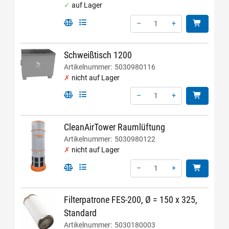
auf Lager
–
+
Menge: 1
Schweißtisch 1200
Artikelnummer:
5030980116
nicht auf Lager
–
+
Menge: 1
CleanAirTower Raumlüftung
Artikelnummer:
5030980122
nicht auf Lager
–
+
Menge: 1
Filterpatrone FES-200, Ø = 150 x 325,
Standard
Artikelnummer:
5030180003