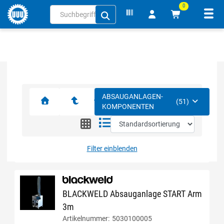
0
Navi
inhalt
ite
gen
ABSAUGANLAGEN-
(51)
KOMPONENTEN
Filter einblenden
BLACKWELD Absauganlage START Arm
3m
Artikelnummer:
5030100005