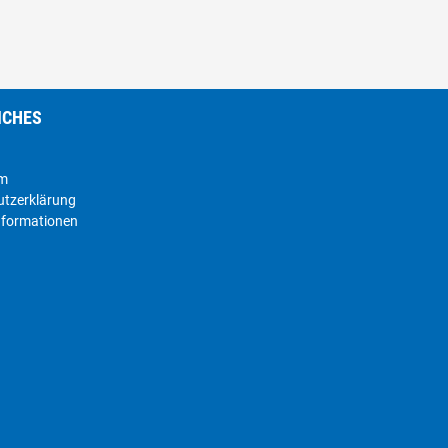
ICHES
um
utzerklärung
nformationen