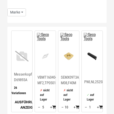
Marke
Messerkopfaufnahme
VBMT160404-
SEMX09T3AFTN-
D69893A
PWLNL2525M08
MF2,TP0501
M08,F40M
KKB
26
nicht
nicht
Haimer
Variationen
auf
auf
auf
Lager
Lager
Lager
AUSFÜHRUNGEN
–
+
–
+
–
+
ANZEIGEN
Menge: 5
Menge: 10
Menge: 1