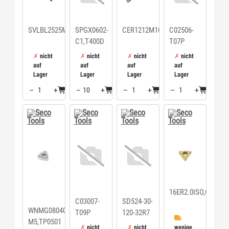
SVLBL2525M16
SPGX0602-
CER1212M10D
C02506-
C1,T400D
T07P
nicht
nicht
nicht
nicht
auf
auf
auf
auf
Lager
Lager
Lager
Lager
–
+
–
+
–
+
–
+
Menge: 1
Menge: 10
Menge: 1
Menge: 1
16ER2.0ISO,CP500
C03007-
SD524-30-
WNMG080408-
T09P
120-32R7
M5,TP0501
nicht
nicht
wenige