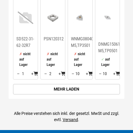
SD522-31-
PSN120312
WNMG080408-
DNMG150612-
62-32R7
M5,TP3501
M5,TP0501
nicht
nicht
nicht
auf
auf
auf
auf
Lager
Lager
Lager
Lager
–
+
–
+
–
+
–
+
Menge: 1
Menge: 2
Menge: 10
Menge: 10
MEHR LADEN
Alle Preise verstehen sich inkl. der gesetzl. MwSt und zzgl.
evtl.
Versand
.