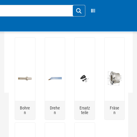
Bohre
Drehe
Ersatz
Fräse
n
n
teile
n