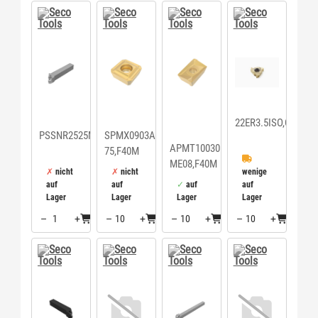
22ER3.5ISO,CP500
PSSNR2525M12
SPMX0903AP-
APMT100305TR-
75,F40M
ME08,F40M
nicht
nicht
wenige
auf
auf
auf
auf
Lager
Lager
Lager
Lager
–
+
–
+
–
+
–
+
Menge: 1
Menge: 10
Menge: 10
Menge: 10