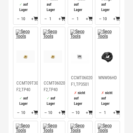
auf
auf
auf
auf
Lager
Lager
Lager
Lager
–
+
–
+
–
+
–
+
Menge: 10
Menge: 1
Menge: 1
Menge: 10
CCMT060202-
WNW06HD
CCMT09T304-
CCMT060208-
F1,TP3501
F2,TP40
F2,TP40
nicht
nicht
auf
auf
auf
auf
Lager
Lager
Lager
Lager
–
+
–
+
–
+
–
+
Menge: 10
Menge: 10
Menge: 10
Menge: 1