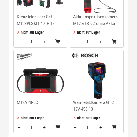
Kreuzlinienlaser Set
Akku-Inspektionskamera
M123PLSKIT-401P 1x
M12 ATB-0C ohne Akku
12,0V 4Ah Ladegerät
ohne Ladegerät Koffer
nicht auf Lager
nicht auf Lager
PACKOUTBox
–
+
–
+
Menge: 1
Menge: 1
M12APB-0C
Wärmebildkamera GTC
12V-450-13
nicht auf Lager
nicht auf Lager
–
+
–
+
Menge: 1
Menge: 1