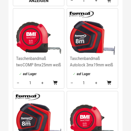
–
+
ANZEIGEN
Menge: 1
Taschenbandmaß
Taschenbandmaß
twoCOMP 8mx25mm weiß
Autolock 3mx19mm weiß
BMI
FORMAT
auf Lager
auf Lager
–
+
–
+
Menge: 1
Menge: 1