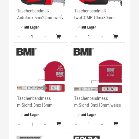
Taschenbandmaß
Taschenbandmaß
Autolock 5mx22mm weiß
twoCOMP 10mx30mm
FORMAT
weiß BMI
auf Lager
auf Lager
–
+
–
+
Menge: 1
Menge: 1
Taschenbandmass
Taschenbandmass
m.Sichtf.3mx16mm
m.Sichtf.3mx13mm weiss
m.Zirkel BMI
BMI
auf Lager
auf Lager
–
+
–
+
Menge: 1
Menge: 1