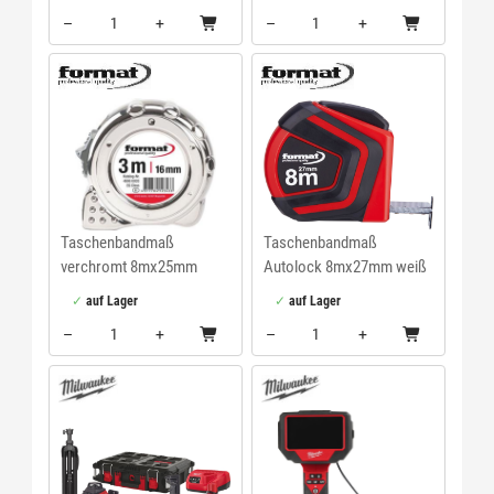
–
+
–
+
Menge: 1
Menge: 1
Taschenbandmaß
Taschenbandmaß
verchromt 8mx25mm
Autolock 8mx27mm weiß
weiß FORMAT
FORMAT
auf Lager
auf Lager
–
+
–
+
Menge: 1
Menge: 1