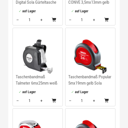
Digital Sola Gürteltasche
CONVE 3,5mx13mm gelb
Tajima
auf Lager
auf Lager
–
+
–
+
Menge: 1
Menge: 1
Taschenbandmaß
Taschenbandmaß Popular
Talmeter 6mx25mm weiß
5mx19mm gelb Sola
Hultafors
auf Lager
auf Lager
–
+
–
+
Menge: 1
Menge: 1