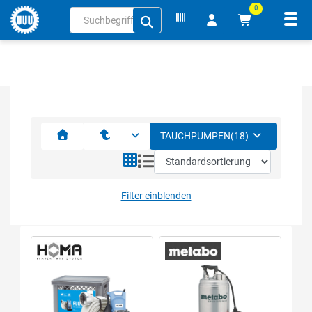
0
Navi
inhalt
ite
gen
TAUCHPUMPEN
(18)
Filter einblenden