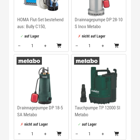
HOMA Flut-Set bestehend
Drainnagepumpe DP 28-10
aus: Bully C150,
S Inox Metabo
Tragekorb, C-Schlauch
auf Lager
nicht auf Lager
NW 32 10 mtr.
–
+
–
+
Menge: 1
Menge: 1
Drainnagepumpe DP 18-5
Tauchpumpe TP 12000 SI
SA Metabo
Metabo
nicht auf Lager
auf Lager
–
+
–
+