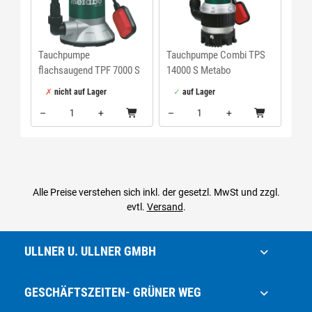
Tauchpumpe
Tauchpumpe Combi TPS
flachsaugend TPF 7000 S
14000 S Metabo
Metabo
nicht auf Lager
auf Lager
–
+
–
+
Menge: 1
Menge: 1
Alle Preise verstehen sich inkl. der gesetzl. MwSt und zzgl.
evtl.
Versand
.
ULLNER U. ULLNER GMBH
GESCHÄFTSZEITEN- GRÜNER WEG